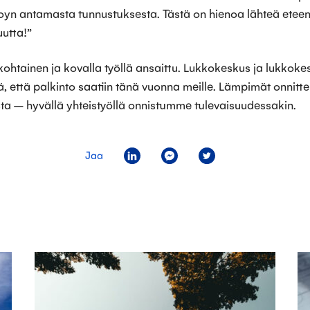
oyn antamasta tunnustuksesta. Tästä on hienoa lähteä eteen
utta!”
kohtainen ja kovalla työllä ansaittu. Lukkokeskus ja lukkoke
iitä, että palkinto saatiin tänä vuonna meille. Lämpimät onnitte
ta – hyvällä yhteistyöllä onnistumme tulevaisuudessakin.
Jaa