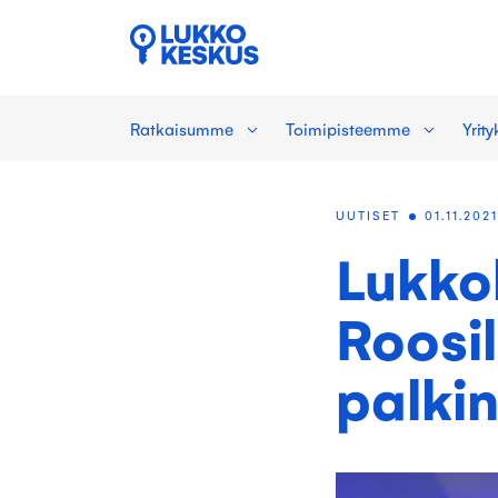
Ratkaisumme
Toimipisteemme
Yrit
UUTISET
01.11.202
Lukko
Roosi
palki