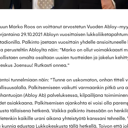
uun Marko Roos on voittanut arvostetun Vuoden Abloy-myy
perjantaina 29.10.2021 Abloyn vuosittaisen lukkoliiketapaht
adionilla. Palkinto jaetaan vuosittain yhdelle ansioituneelle
a perusteltiin Abloylta näin: ”Marko on ollut voimakkaasti 
istaen omalta osaltaan uusien tuotteiden ja jakelun kehitt
eskus Joensuu! Rutkasti onnea.”
oi tunnelmiaan näin: ”Tunne on uskomaton, onhan titteli v
llisuusalalla. Palkitsemiseen vaikutti varmaankin pitkä ura al
hantuojan (Abloy Ab) palveluksessa, kilpailijana toimimine
det asiakkaana. Palkitsemisen ajankohta ei voisi olla parem
ta tällaisena hetkenä. Vaikka palkinto itsessään on henkilö
tietenkin kaikille urani aikana yhteistyötä kanssani tehneille. 
ja kunnia edustaa Lukkokeskusta tällä hetkellä. Toivon että j