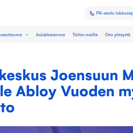
PK-seutu lukkose
yksestämme
Asiakkaamme
Töihin meille
Ota yhteyttä
1
keskus Joensuun 
lle Abloy Vuoden m
nto