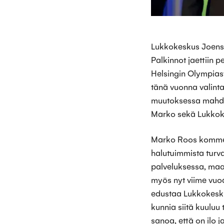
Lukkokeskus Joens
Palkinnot jaettiin 
Helsingin Olympiast
tänä vuonna valinta
muutoksessa mahdoll
Marko sekä Lukkok
Marko Roos komment
halutuimmista turva
palveluksessa, maa
myös nyt viime vuo
edustaa Lukkokeskus
kunnia siitä kuuluu 
sanoa, että on ilo 