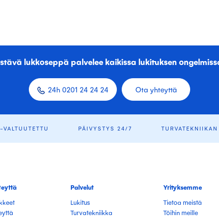
stävä lukkoseppä palvelee kaikissa lukituksen ongelmiss
24h 0201 24 24 24
Ota yhteyttä
Q-VALTUUTETTU
PÄIVYSTYS 24/7
TURVATEKNIIKAN
teyttä
Palvelut
Yrityksemme
ikkeet
Lukitus
Tietoa meistä
eyttä
Turvatekniikka
Töihin meille