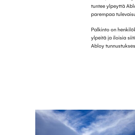
tuntee ylpeyttä Abl
parempaa tulevaisu
Palkinto on henkilö
ylpeitä ja iloisia s
Abloy tunnustukses