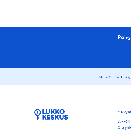
Päivy
ABLOY- JA ILO
Ota yh
Lukkoli
Ota yht