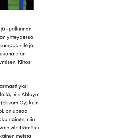
jä -palkinnon.
uman yhteydessä
 kumppanille ja
mukana alan
ymisen. Kiitos
armasti yksi
alla, niin Abloyn
n (Besam Oy) kuin
pi, on upeaa
kohtainen, niin
Voin vilpittömästi
okainen meistä