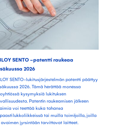
BLOY SENTO -patentti raukeaa
esäkuussa 2026
LOY SENTO-lukitusjärjestelmän patentti päättyy
säkuussa 2026. Tämä herättää monessa
loyhtiössä kysymyksiä lukituksen
rvallisuudesta. Patentin raukeamisen jälkeen
aimia voi teettää kuka tahansa
paasti lukkoliikkeissä tai muilla toimijoilla, joilla
 avaimen jyrsintään tarvittavat laitteet.