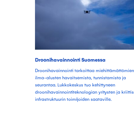
Droonihavainnointi Suomessa
Droonihavainnointi tarkoittaa miehittämättömien
ilma-alusten havaitsemista, tunnistamista ja
seurantaa. Lukkokeskus tuo kehittyneen
droonihavainnointiteknologian yritysten ja kriitti
infrastruktuurin toimijoiden saataville.