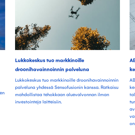
Lukkokeskus tuo markkinoille
A
droonihavainnoinnin palveluna
k
Lukkokeskus tuo markkinoille droonihavainnoinnin
AB
palveluna yhdessä Sensofusionin kanssa. Ratkaisu
ke
sen
mahdollistaa tehokkaan aluevalvonnan ilman
ta
investointeja laitteisiin.
tu
av
va
on