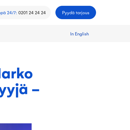
ppä 24/7
:
0201 24 24 24
Pyydä tarjous
In English
Marko
yyjä -