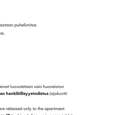
vastaan puhelimitse.
ne.
imet luovutetaan vain huoneiston
n henkilöllisyystodistus
(ajokortti
are released only to the apartment