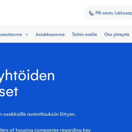
PK-seutu lukkose
yksestämme
Asiakkaamme
Töihin meille
Ota yhteyttä
yhtöiden
set
osakkaille avaintilauksiin liittyen.
olders of housing companies regarding key