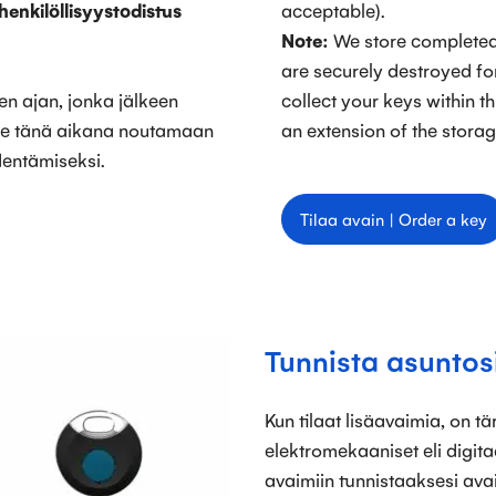
henkilöllisyystodistus
acceptable).
Note:
We store completed 
are securely destroyed for
 ajan, jonka jälkeen
collect your keys within t
äse tänä aikana noutamaan
an extension of the storag
dentämiseksi.
Tilaa avain | Order a key
Tunnista asuntosi
Kun tilaat lisäavaimia, on t
elektromekaaniset eli digita
avaimiin tunnistaaksesi ava