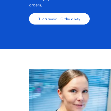
orders.
Tilaa avain | Order a key