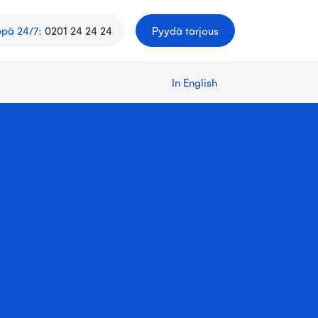
ppä 24/7
:
0201 24 24 24
Pyydä tarjous
In English