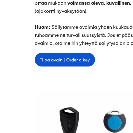
ottaa mukaan
voimassa oleva, kuvallinen, 
(ajokortti hyväksytään).
Huom:
Säilytämme avaimia yhden kuukauden
tuhoamme ne turvallisuussyistä. Jos et pä
avaimia, ota meihin yhteyttä säilytysajan pi
Tilaa avain | Order a key