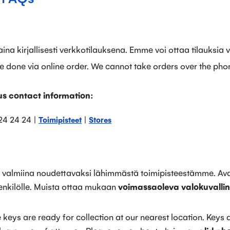
aina kirjallisesti verkkotilauksena. Emme voi ottaa tilauksia 
be done via online order. We cannot take orders over the pho
s contact information:
24 24 24 |
|
Toimipisteet
Stores
t valmiina noudettavaksi lähimmästä toimipisteestämme. Ava
 henkilölle. Muista ottaa mukaan
voimassaoleva valokuvalline
keys are ready for collection at our nearest location. Keys 