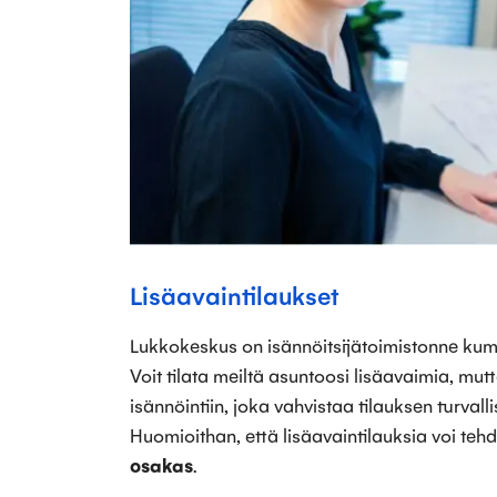
Lisäavaintilaukset
Lukkokeskus on isännöitsijätoimistonne kum
Voit tilata meiltä asuntoosi lisäavaimia, mut
isännöintiin, joka vahvistaa tilauksen turvall
Huomioithan, että lisäavaintilauksia voi teh
osakas
.