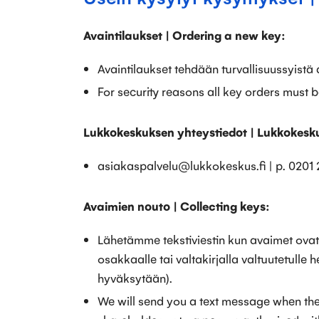
Avaintilaukset | Ordering a new key:
Avaintilaukset tehdään turvallisuussyistä 
For security reasons all key orders must 
Lukkokeskuksen yhteystiedot | Lukkokesku
asiakaspalvelu@lukkokeskus.fi | p. 0201 
Avaimien nouto | Collecting keys:
Lähetämme tekstiviestin kun avaimet ova
osakkaalle tai valtakirjalla valtuutetulle
hyväksytään).
We will send you a text message when the 