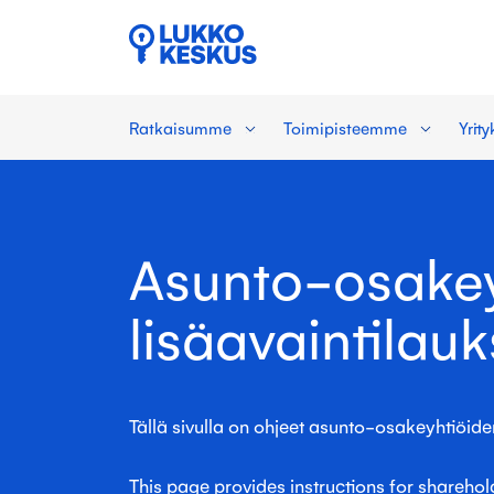
Ratkaisumme
Toimipisteemme
Yrit
Asunto-osake
lisäavaintilauk
Tällä sivulla on ohjeet asunto-osakeyhtiöiden 
This page provides instructions for shareh