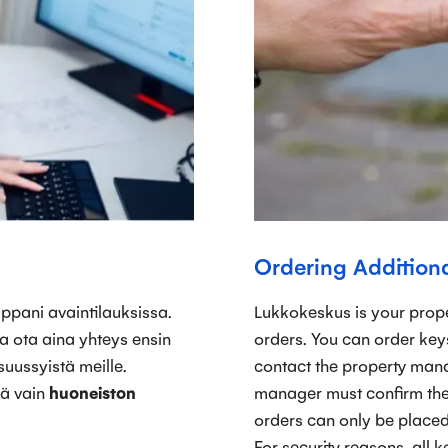
Ordering Addition
ppani avaintilauksissa.
Lukkokeskus is your prop
ta ota aina yhteys ensin
orders. You can order key
isuussyistä meille.
contact the property manag
dä vain
huoneiston
manager must confirm the 
orders can only be place
For security reasons, all 