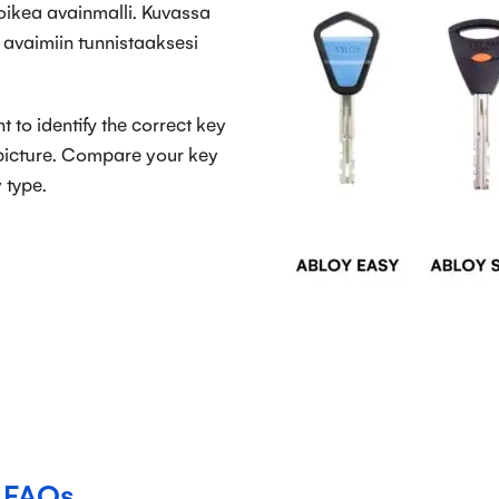
 oikea avainmalli. Kuvassa
 avaimiin tunnistaaksesi
t to identify the correct key
 picture. Compare your key
y type.
| FAQs